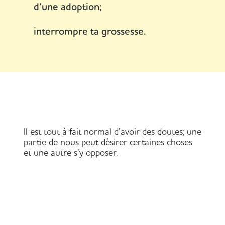
d’une adoption;
interrompre ta grossesse.
lle
Il est tout à fait normal d’avoir des doutes; une
La d
ndre
partie de nous peut désirer certaines choses
souv
et une autre s’y opposer.
notr
on
une 
un s